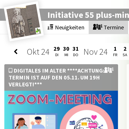
Initiative 55 plus-mi
Neuigkeiten
Termine
29
30
31
1
2
Okt
24
Nov
24
DI
MI
DO
FR
SA
DIGITALES IM ALTER ****ACHTUNG:
TERMIN IST AUF DEN 05.11. UM 19H
VERLEGT!***