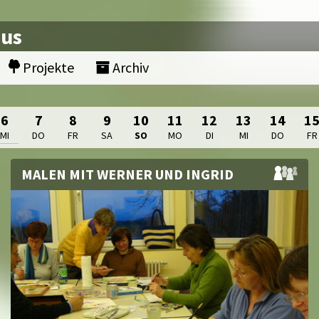
nus
Projekte
Archiv
6
7
8
9
10
11
12
13
14
1
MI
DO
FR
SA
SO
MO
DI
MI
DO
FR
MALEN MIT WERNER UND INGRID