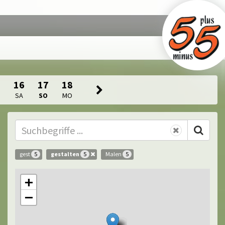
5
16
17
18
SA
SO
MO
gest
gestalten
Malen
5
5
5
+
−