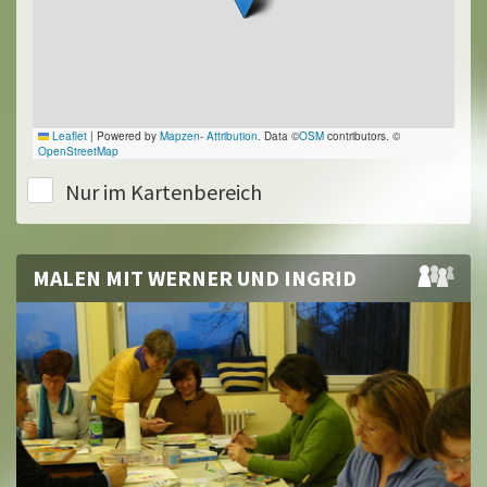
Leaflet
|
Powered by
Mapzen
-
Attribution
. Data ©
OSM
contributors. ©
OpenStreetMap
Nur im Kartenbereich
MALEN MIT WERNER UND INGRID