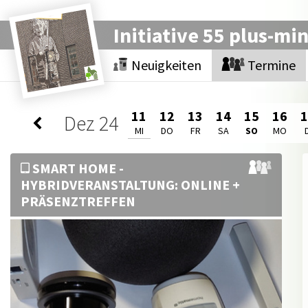
Initiative 55 plus-mi
Neuigkeiten
Termine
11
12
13
14
15
16
Dez
24
MI
DO
FR
SA
SO
MO
SMART HOME -
HYBRIDVERANSTALTUNG: ONLINE +
PRÄSENZTREFFEN