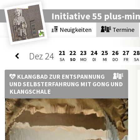
Initiative 55 plus-mi
Neuigkeiten
Termine
21
22
23
24
25
26
27
28
Dez
24
SA
SO
MO
DI
MI
DO
FR
SA
KLANGBAD ZUR ENTSPANNUNG
UND SELBSTERFAHRUNG MIT GONG UND
KLANGSCHALE