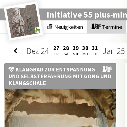
Initiative 55 plus-mi
Neuigkeiten
Termine
27
28
29
30
31
Dez
24
Jan
25
FR
SA
SO
MO
DI
KLANGBAD ZUR ENTSPANNUNG
UND SELBSTERFAHRUNG MIT GONG UND
KLANGSCHALE