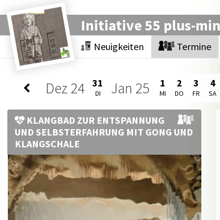
Initiative 55 plus-mi
Neuigkeiten
Termine
31
1
2
3
4
Dez
24
Jan
25
DI
MI
DO
FR
SA
KLANGBAD ZUR ENTSPANNUNG
UND SELBSTERFAHRUNG MIT GONG UND
KLANGSCHALE