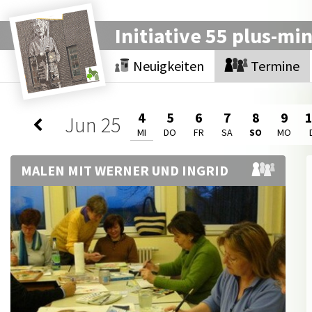
Initiative 55 plus-mi
Neuigkeiten
Termine
4
5
6
7
8
9
Jun
25
MI
DO
FR
SA
SO
MO
MALEN MIT WERNER UND INGRID