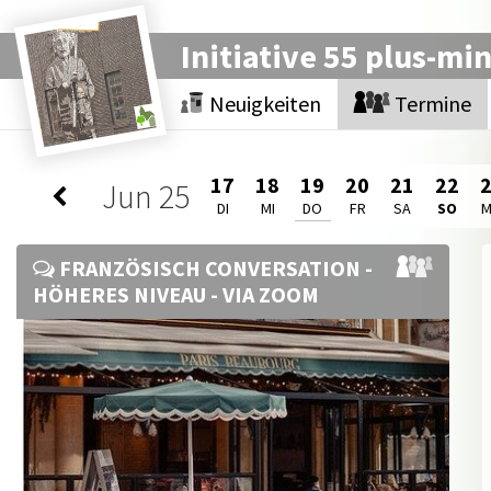
Initiative 55 plus-mi
Neuigkeiten
Termine
17
18
19
20
21
22
Jun
25
DI
MI
DO
FR
SA
SO
FRANZÖSISCH CONVERSATION -
HÖHERES NIVEAU - VIA ZOOM