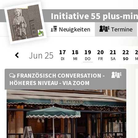
Initiative 55 plus-mi
Neuigkeiten
Termine
17
18
19
20
21
22
Jun
25
DI
MI
DO
FR
SA
SO
FRANZÖSISCH CONVERSATION -
HÖHERES NIVEAU - VIA ZOOM