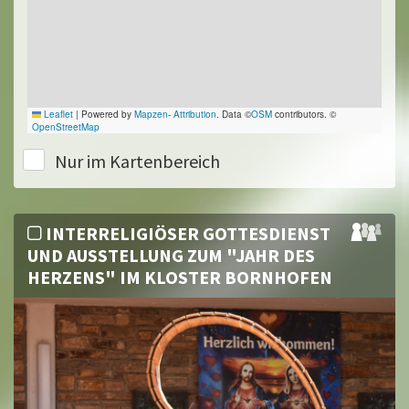
Leaflet
|
Powered by
Mapzen
-
Attribution
. Data ©
OSM
contributors. ©
OpenStreetMap
Nur im Kartenbereich
INTERRELIGIÖSER GOTTESDIENST
UND AUSSTELLUNG ZUM "JAHR DES
HERZENS" IM KLOSTER BORNHOFEN