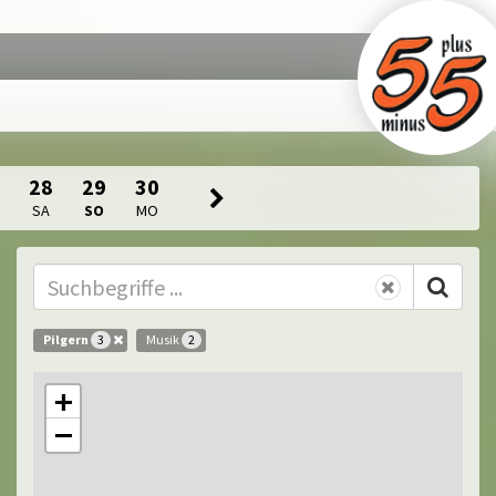
28
29
30
SA
SO
MO
Pilgern
Musik
3
2
+
−