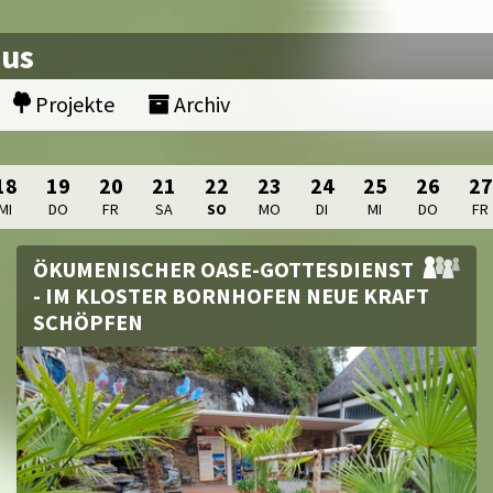
nus
Projekte
Archiv
18
19
20
21
22
23
24
25
26
27
MI
DO
FR
SA
SO
MO
DI
MI
DO
FR
ÖKUMENISCHER OASE-GOTTESDIENST
- IM KLOSTER BORNHOFEN NEUE KRAFT
SCHÖPFEN