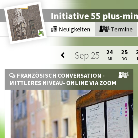
Initiative 55 plus-mi
Neuigkeiten
Termine
24
25
Sep
25
MI
DO
FRANZÖSISCH CONVERSATION -
MITTLERES NIVEAU- ONLINE VIA ZOOM