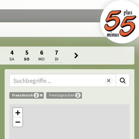
4
5
6
7
SA
SO
MO
DI
Französisch
Fremdsprachen
2
2
+
−