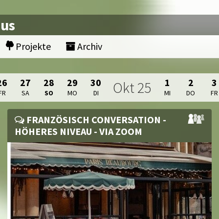
nus
Projekte
Archiv
26
27
28
29
30
1
2
3
Okt
25
FR
SA
SO
MO
DI
MI
DO
FR
FRANZÖSISCH CONVERSATION -
HÖHERES NIVEAU - VIA ZOOM