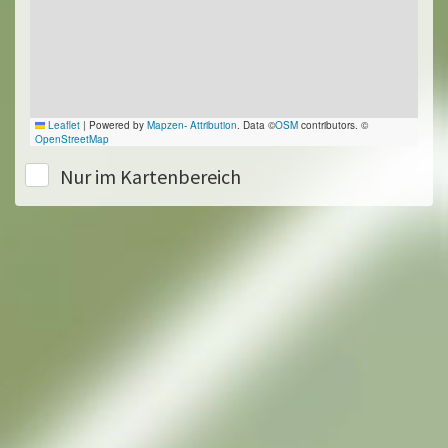
Leaflet
|
Powered by
Mapzen
-
Attribution
. Data ©
OSM
contributors. ©
OpenStreetMap
Nur im Kartenbereich