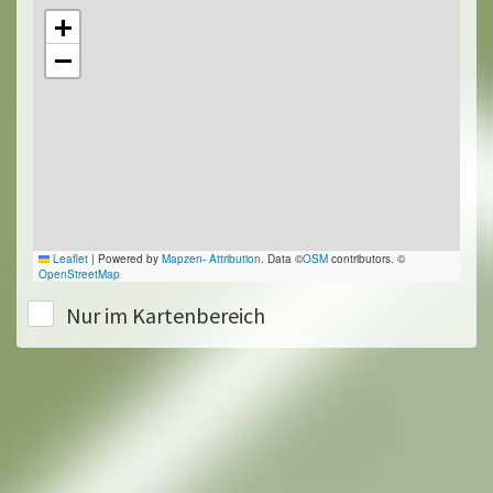
+
−
Leaflet
|
Powered by
Mapzen
-
Attribution
. Data ©
OSM
contributors. ©
OpenStreetMap
Nur im Kartenbereich