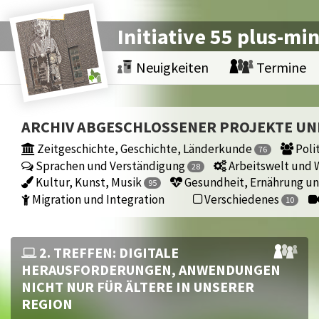
Initiative 55 plus-mi
Neuigkeiten
Termine
ARCHIV ABGESCHLOSSENER PROJEKTE U
Zeitgeschichte, Geschichte, Länderkunde
Polit
76
Sprachen und Verständigung
Arbeitswelt und W
28
Kultur, Kunst, Musik
Gesundheit, Ernährung un
95
Migration und Integration
Verschiedenes
10
2. TREFFEN: DIGITALE
HERAUSFORDERUNGEN, ANWENDUNGEN
NICHT NUR FÜR ÄLTERE IN UNSERER
REGION