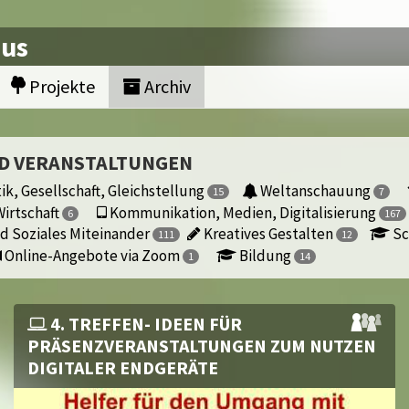
nus
Projekte
Archiv
ND VERANSTALTUNGEN
ik, Gesellschaft, Gleichstellung
Weltanschauung
15
7
irtschaft
Kommunikation, Medien, Digitalisierung
6
167
d Soziales Miteinander
Kreatives Gestalten
Sc
111
12
Online-Angebote via Zoom
Bildung
1
14
4. TREFFEN- IDEEN FÜR
PRÄSENZVERANSTALTUNGEN ZUM NUTZEN
DIGITALER ENDGERÄTE