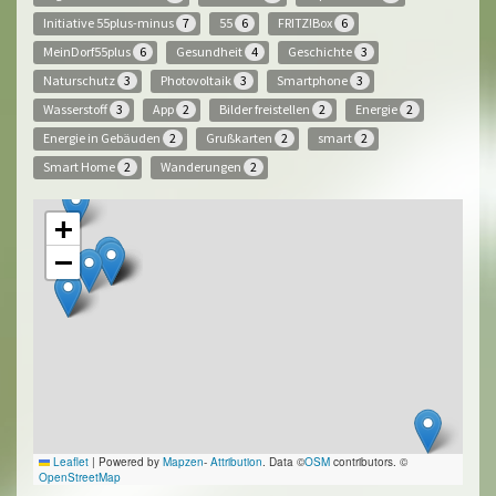
Initiative 55plus-minus
55
FRITZ!Box
7
6
6
MeinDorf55plus
Gesundheit
Geschichte
6
4
3
Naturschutz
Photovoltaik
Smartphone
3
3
3
Wasserstoff
App
Bilder freistellen
Energie
3
2
2
2
Energie in Gebäuden
Grußkarten
smart
2
2
2
Smart Home
Wanderungen
2
2
+
−
Leaflet
|
Powered by
Mapzen
-
Attribution
. Data ©
OSM
contributors. ©
OpenStreetMap