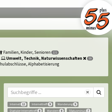
Familien, Kinder, Senioren
221
Umwelt, Technik, Naturwissenschaften
59
hulabschlüsse, Alphabetisierung
Internet
Internettreff
Wanderung
12
9
9
Digitaler Internettreff
Wandern
55plusminus
8
8
7