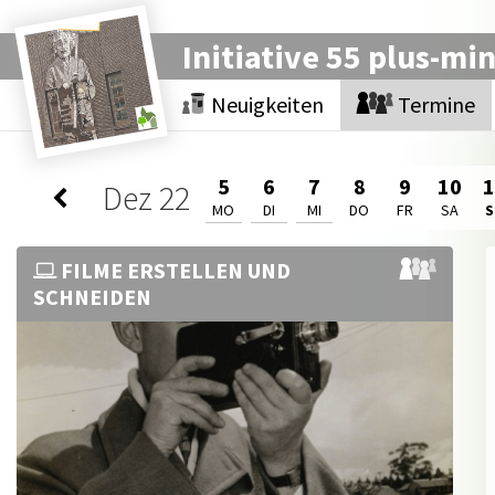
Initiative 55 plus-mi
Neuigkeiten
Termine
5
6
7
8
9
10
Dez
22
MO
DI
MI
DO
FR
SA
FILME ERSTELLEN UND
SCHNEIDEN