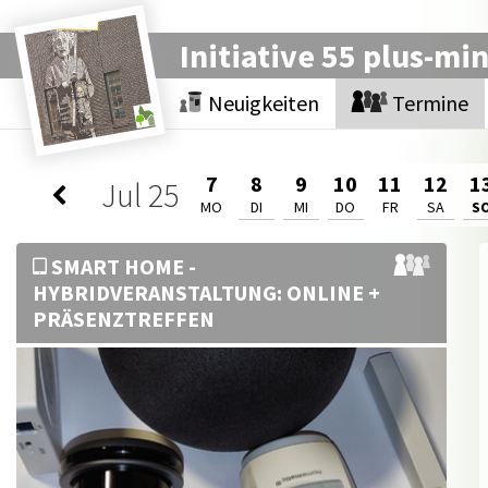
Initiative 55 plus-mi
Neuigkeiten
Termine
7
8
9
10
11
12
1
Jul
25
MO
DI
MI
DO
FR
SA
S
SMART HOME -
HYBRIDVERANSTALTUNG: ONLINE +
PRÄSENZTREFFEN