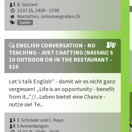
B. Göttert
13.07.25, 14:00 - 17:00
Nastätten, Johannesgraben 15
Garten
ENGLISH CONVERSATION - NO
TEACHING - JUST CHATTING (NASSAU) S
10 OUTDOOR OR IN THE RESTAURANT -
S10
Let's talk English“ - damit wir es nicht ganz
vergessen! „Life is an opportunity - benefit
from it...“//...Leben bietet eine Chance -
nutze sie! Te...
E. Schröder und C. Hayn
5 Anmeldungen
16.07.25, 19:00 - 20:30