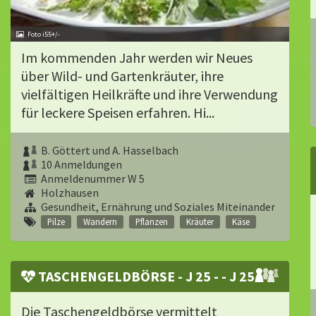
Foto i55+/-
Im kommenden Jahr werden wir Neues
über Wild- und Gartenkräuter, ihre
vielfältigen Heilkräfte und ihre Ver­wendung
für leckere Speisen erfahren. Hi...
B. Göttert und A. Hasselbach
10 Anmeldungen
Anmeldenummer W 5
Holzhausen
Gesundheit, Ernährung und Soziales Miteinander
Pilze
Wandern
Pflanzen
Kräuter
Käse
TASCHENGELDBÖRSE - J 25 - - J 25
Die Taschengeldbörse vermittelt