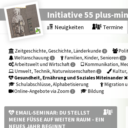
Initiative 55 plus-mi
Neuigkeiten
Termine
Zeitgeschichte, Geschichte, Länderkunde
Polit
8
Weltanschauung
Familien, Kinder, Senioren
1
22
Arbeitswelt und Wirtschaft
Kommunikation, Medi
2
Umwelt, Technik, Naturwissenschaften
Kultur,
2
Gesundheit, Ernährung und Soziales Miteinander
Schulabschlüsse, Alphabetisierung
Migration u
Online-Angebote via Zoom
Bildung
3
EMAIL-SEMINAR: DU STELLST
MEINE FÜSSE AUF WEITEN RAUM - EIN N
EUES JAHR BEGINNT