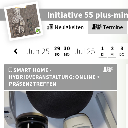
Initiative 55 plus-mi
Neuigkeiten
Termine
29
30
1
2
3
Jun
25
Jul
25
SO
MO
DI
MI
DO
SMART HOME -
HYBRIDVERANSTALTUNG: ONLINE +
PRÄSENZTREFFEN